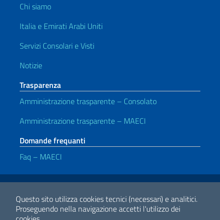
Chi siamo
Italia e Emirati Arabi Uniti
Servizi Consolari e Visti
Notizie
Trasparenza
Amministrazione trasparente – Consolato
Amministrazione trasparente – MAECI
Domande frequanti
Faq – MAECI
Link Utili
Note legali
Privacy e cookie policy
Dichiarazione di accessibilità
Questo sito utilizza cookies tecnici (necessari) e analitici.
Proseguendo nella navigazione accetti l'utilizzo dei
cookies.