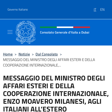
Salta al contenuto
IT
EN
Governo Italiano
Intestazione sito, social e menù
Consolato Generale d'Italia a Dubai
Il sito ufficiale del Consolato Generale d'Ita
Home
>
Notizie
>
Dal Consolato
>
MESSAGGIO DEL MINISTRO DEGLI AFFARI ESTERI E DELLA
COOPERAZIONE INTERNAZIONALE,...
MESSAGGIO DEL MINISTRO DEGLI
AFFARI ESTERI E DELLA
COOPERAZIONE INTERNAZIONALE,
ENZO MOAVERO MILANESI, AGLI
ITALIANI ALL’ESTERO