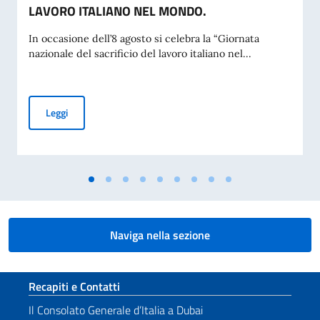
LAVORO ITALIANO NEL MONDO.
In occasione dell’8 agosto si celebra la “Giornata
nazionale del sacrificio del lavoro italiano nel...
MESSAGGIO DEL VICE PRESIDENTE DEL CONSIGLIO DEI MI
Leggi
Naviga nella sezione
Sezione footer
Recapiti e Contatti
Il Consolato Generale d’Italia a Dubai