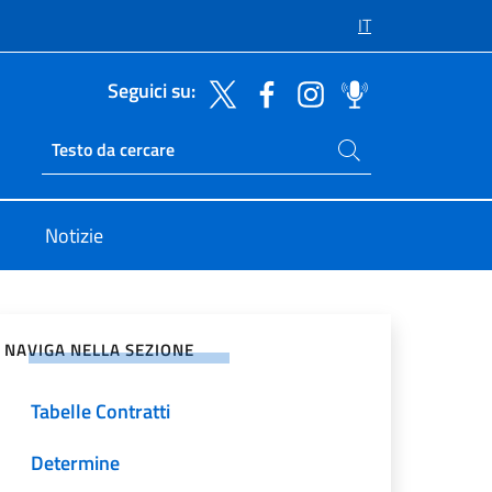
IT
Seguici su:
Cerca nel sito
Ricerca sito live
Notizie
vidi sui Social Network
NAVIGA NELLA SEZIONE
Tabelle Contratti
Determine