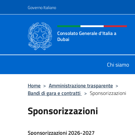
Salta al contenuto
Governo Italiano
Intestazione sito, social 
Consolato Generale d'Italia a
Dubai
Il sito ufficiale del Consolato Gener
Chi siamo
Home
>
Amministrazione trasparente
>
Bandi di gara e contratti
>
Sponsorizzazioni
Sponsorizzazioni
Sponsorizzazioni 2026-2027