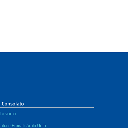
l Consolato
hi siamo
talia e Emirati Arabi Uniti