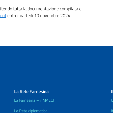
mettendo tutta la documentazione compilata e
i.it
entro martedì 19 novembre 2024.
La Rete Farnesina
I
La Farnesina – il MAECI
C
La Rete diplomatica
I